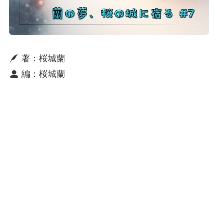
著：桜城蘭
編：桜城蘭