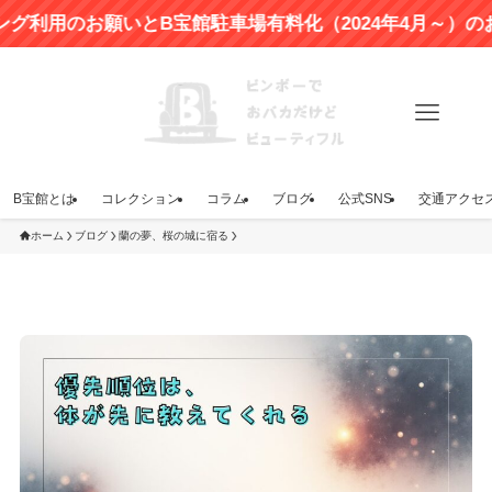
願いとB宝館駐車場有料化（2024年4月～）のお知らせ
B宝館とは
コレクション
コラム
ブログ
公式SNS
交通アクセ
ホーム
ブログ
蘭の夢、桜の城に宿る