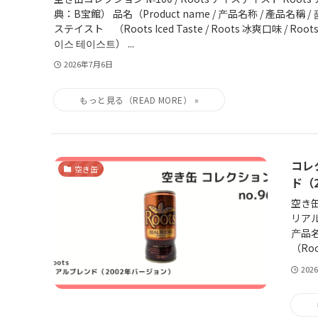
典：B宝館） 品名（Product name / 产品名称 / 產品名稱 /
ステイスト （Roots Iced Taste / Roots 冰爽口味 / Root
이스 테이스트） ...
2026年7月6日
コレ
空き缶
ド（
空き缶
リアル
产品名
（Root
202