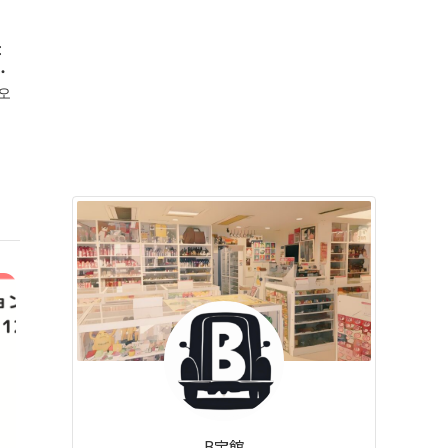
：
ェ・
페오
B宝館