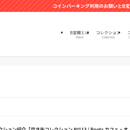
コインパーキング利用のお願いとB宝館駐車場有料化（20
B宝館とは
コレクション
About
Collection
C
クション紹介【空き缶コレクション №113 / Roots カフェ・オ