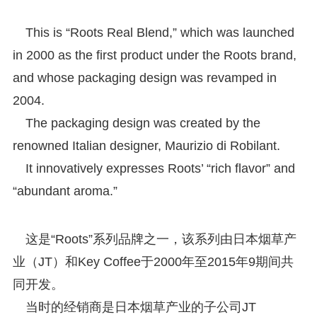
This is “Roots Real Blend,” which was launched
in 2000 as the first product under the Roots brand,
and whose packaging design was revamped in
2004.
The packaging design was created by the
renowned Italian designer, Maurizio di Robilant.
It innovatively expresses Roots’ “rich flavor” and
“abundant aroma.”
这是“Roots”系列品牌之一，该系列由日本烟草产
业（JT）和Key Coffee于2000年至2015年9期间共
同开发。
当时的经销商是日本烟草产业的子公司JT