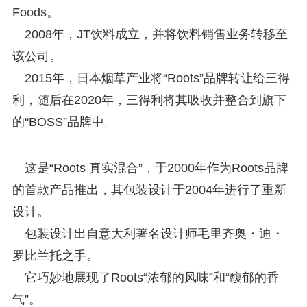
Foods。
2008年，JT饮料成立，并将饮料销售业务转移至
该公司。
2015年，日本烟草产业将“Roots”品牌转让给三得
利，随后在2020年，三得利将其吸收并整合到旗下
的“BOSS”品牌中。
这是“Roots 真实混合”，于2000年作为Roots品牌
的首款产品推出，其包装设计于2004年进行了重新
设计。
包装设计出自意大利著名设计师毛里齐奥・迪・
罗比兰托之手。
它巧妙地展现了Roots“浓郁的风味”和“馥郁的香
气”。