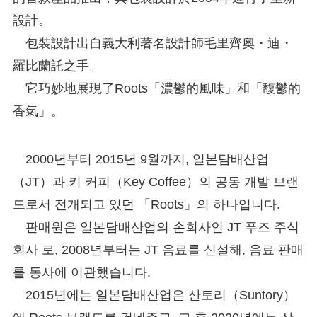
設計。
包裝設計出自義大利著名設計師毛里齊奧・迪・
羅比蘭託之手。
它巧妙地展現了Roots「濃鬱的風味」和「馥鬱的
香氣」。
2000년부터 2015년 9월까지, 일본담배산업
（JT）과 키 커피（Key Coffee）의 공동 개발 브랜
드로서 전개되고 있던 「Roots」의 하나입니다.
판매원은 일본담배산업의 손회사인 JT 푸즈 주식
회사 로, 2008년부터는 JT 음료를 신설해, 음료 판매
를 동사에 이관했습니다.
2015년에는 일본담배산업은 산토리（Suntory）