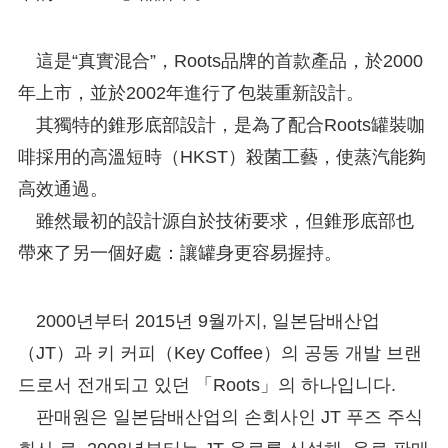
這是“真實混合”，Roots品牌的首款產品，於2000
年上市，並於2002年進行了包裝重新設計。
其獨特的錐形底部設計，是為了配合Roots罐裝咖
啡採用的高溫短時（HKST）殺菌工藝，使蒸汽能夠
高效通過。
雖然最初的設計源自於技術要求，但錐形底部也
帶來了另一個好處：讓罐身更容易握持。
2000년부터 2015년 9월까지, 일본담배산업
（JT）과 키 커피（Key Coffee）의 공동 개발 브랜
드로서 전개되고 있던 「Roots」의 하나입니다.
판매원은 일본담배산업의 손회사인 JT 푸즈 주식