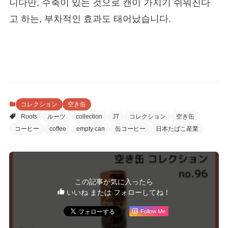
니다만, 수축이 있는 것으로 캔이 가지기 쉬워진다
고 하는, 부차적인 효과도 태어났습니다.
コレクション
空き缶
Roots
ルーツ
collection
JT
コレクション
空き缶
コーヒー
coffee
empty can
缶コーヒー
日本たばこ産業
この記事が気に入ったら
いいね または フォローしてね！
Follow Me