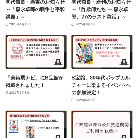
初代館長・新書のお知らせ
初代館長・新刊のお知らせ
～「森永卓郎の戦争と平和
～「詐欺師たち ー 森永卓
講座」～
郎、27のラスト寓話」～
2026年1月12日
2025年8月8日
「美術展ナビ」にB宝館が
B宝館、80年代ポップカル
掲載されました！
チャーに染まるイベントへ
の参加決定！
2025年6月8日
2025年4月2日