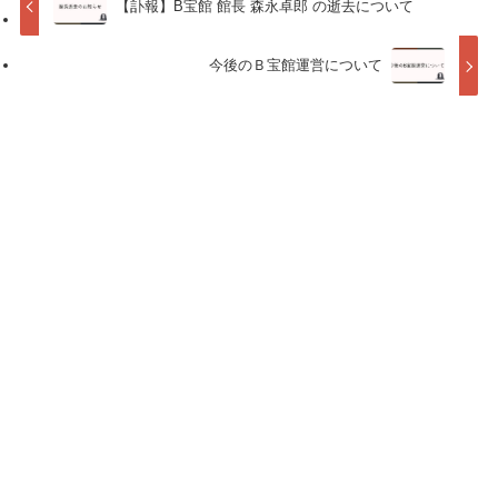
【訃報】B宝館 館長 森永卓郎 の逝去について
今後のＢ宝館運営について