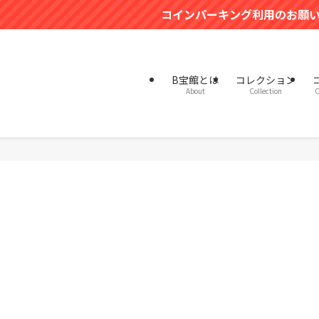
コインパーキング利用のお願いとB宝館駐車場有料
B宝館とは
コレクション
About
Collection
C