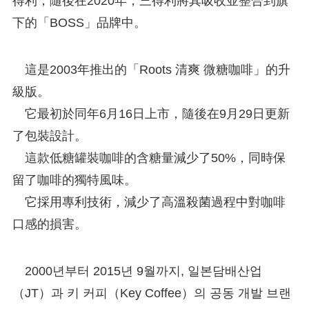
得利，隨後在2020年，三得利將其吸收並整合到旗
下的「BOSS」品牌中。
這是2003年推出的「Roots 清爽 微糖咖啡」的升
級版。
它最初於同年6月16日上市，隨後在9月29日更新
了包裝設計。
這款低糖罐裝咖啡的含糖量減少了50%，同時保
留了咖啡的獨特風味。
它採用專利技術，減少了高溫殺菌過程中對咖啡
口感的損害。
2000년부터 2015년 9월까지, 일본담배산업
（JT）과 키 커피（Key Coffee）의 공동 개발 브랜