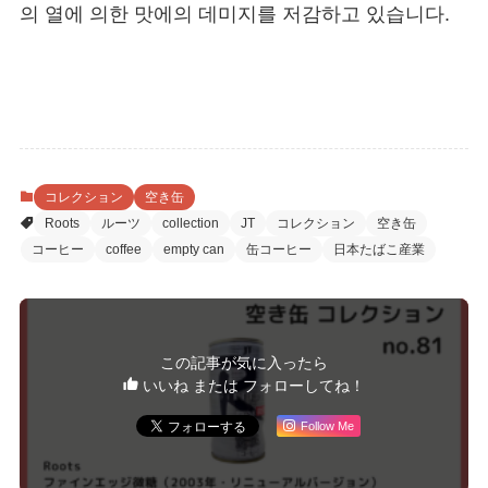
의 열에 의한 맛에의 데미지를 저감하고 있습니다.
コレクション
空き缶
Roots
ルーツ
collection
JT
コレクション
空き缶
コーヒー
coffee
empty can
缶コーヒー
日本たばこ産業
この記事が気に入ったら
いいね または フォローしてね！
Follow Me