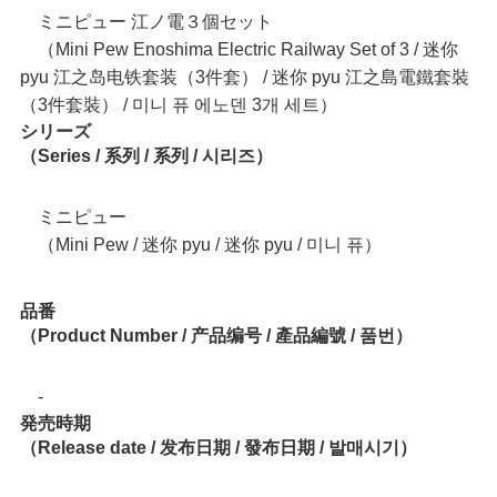
ミニピュー 江ノ電３個セット
（Mini Pew Enoshima Electric Railway Set of 3 / 迷你
pyu 江之岛电铁套装（3件套） / 迷你 pyu 江之島電鐵套裝
（3件套裝） / 미니 퓨 에노덴 3개 세트）
シリーズ
（Series / 系列 / 系列 / 시리즈）
ミニピュー
（Mini Pew / 迷你 pyu / 迷你 pyu / 미니 퓨）
品番
（Product Number / 产品编号 / 產品編號 / 품번）
-
発売時期
（Release date / 发布日期 / 發布日期 / 발매시기）