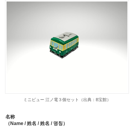
ミニピュー 江ノ電３個セット（出典：B宝館）
名称
（Name / 姓名 / 姓名 / 명칭）