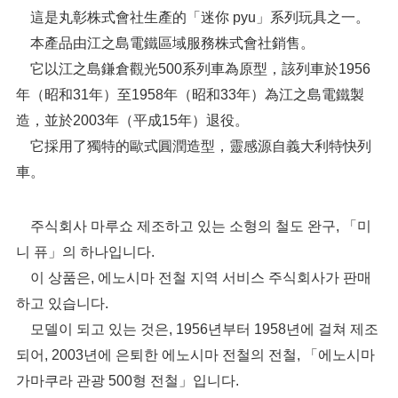
這是丸彰株式會社生產的「迷你 pyu」系列玩具之一。
本產品由江之島電鐵區域服務株式會社銷售。
它以江之島鎌倉觀光500系列車為原型，該列車於1956
年（昭和31年）至1958年（昭和33年）為江之島電鐵製
造，並於2003年（平成15年）退役。
它採用了獨特的歐式圓潤造型，靈感源自義大利特快列
車。
주식회사 마루쇼 제조하고 있는 소형의 철도 완구, 「미
니 퓨」의 하나입니다.
이 상품은, 에노시마 전철 지역 서비스 주식회사가 판매
하고 있습니다.
모델이 되고 있는 것은, 1956년부터 1958년에 걸쳐 제조
되어, 2003년에 은퇴한 에노시마 전철의 전철, 「에노시마
가마쿠라 관광 500형 전철」입니다.