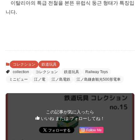
이탈리아의 특급 전철을 본뜬 유럽식 둥근 형태가 특징입
니다.
コレクション
鉄道玩具
collection
コレクション
鉄道玩具
Railway Toys
ミニピュー
江ノ電
江ノ島電鉄
江ノ島鎌倉観光500形電車
この記事が気に入ったら
いいね または フォローしてね！
Follow Me