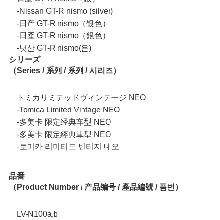
‐Nissan GT-R nismo (silver)
‐日产 GT-R nismo（银色）
‐日產 GT-R nismo（銀色）
‐닛산 GT-R nismo(은)
シリーズ
（Series / 系列 / 系列 / 시리즈）
トミカリミテッドヴィンテージ NEO
‐Tomica Limited Vintage NEO
‐多美卡 限定经典车型 NEO
‐多美卡 限定經典車型 NEO
‐토미카 리미티드 빈티지 네오
品番
（Product Number / 产品编号 / 產品編號 / 품번）
LV-N100a,b