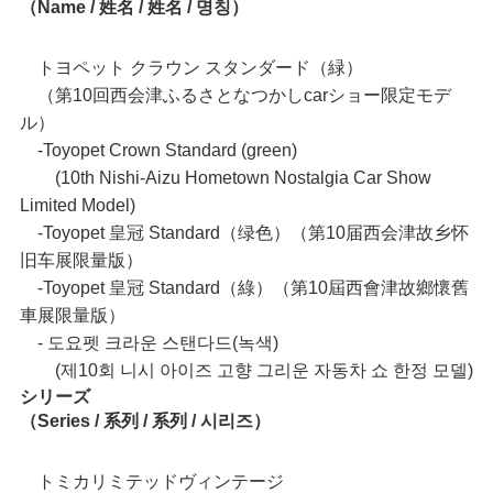
（Name / 姓名 / 姓名 / 명칭）
トヨペット クラウン スタンダード（緑）
（第10回西会津ふるさとなつかしcarショー限定モデ
ル）
‐Toyopet Crown Standard (green)
(10th Nishi-Aizu Hometown Nostalgia Car Show
Limited Model)
‐Toyopet 皇冠 Standard（绿色）（第10届西会津故乡怀
旧车展限量版）
‐Toyopet 皇冠 Standard（綠）（第10屆西會津故鄉懷舊
車展限量版）
‐ 도요펫 크라운 스탠다드(녹색)
(제10회 니시 아이즈 고향 그리운 자동차 쇼 한정 모델)
シリーズ
（Series / 系列 / 系列 / 시리즈）
トミカリミテッドヴィンテージ