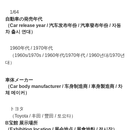
1/64
自動車の発売年代
（Car release year / 汽车发布年份 / 汽車發布年份 / 자동
차 출시 연대）
1960年代 / 1970年代
（1960s/1970s / 1960年代/1970年代 / 1960년대/1970년
대）
車体メーカー
（Car body manufacturer / 车身制造商 / 車身製造商 / 차
체 메이커）
トヨタ
（Toyota / 丰田 / 豐田 / 토요타）
B宝館 展示場所
（Exhibition location / 展会地点 / 展會地點 / 전시장）