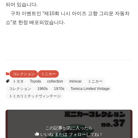
되어 있습니다.
구차 이벤트인 “제10회 니시 아이즈 고향 그리운 자동차
쇼”로 한정 배포되었습니다.
コレクション
ミニカー
トヨタ
Toyota
collection
minicar
ミニカー
コレクション
1960s
1970s
Tomica Limited Vintage
トミカリミテッドヴィンテージ
この記事が気に入ったら
いいね または フォローしてね！