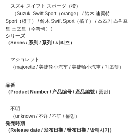
スズキ スイフト スポーツ（橙）
‐（Suzuki Swift Sport（orange） / 铃木 速翼特
Sport（橙子） / 鈴木 Swift Sport（橘子） / 스즈키 스위프
트 스포트（주황색））
シリーズ
（Series / 系列 / 系列 / 시리즈）
マジョレット
（majorette / 美捷轮小汽车 / 美捷輪小汽車 / 마조렛）
品番
（Product Number / 产品编号 / 產品編號 / 품번）
不明
（unknown / 不详 / 不詳 / 불명）
発売時期
（Release date / 发布日期 / 發布日期 / 발매시기）