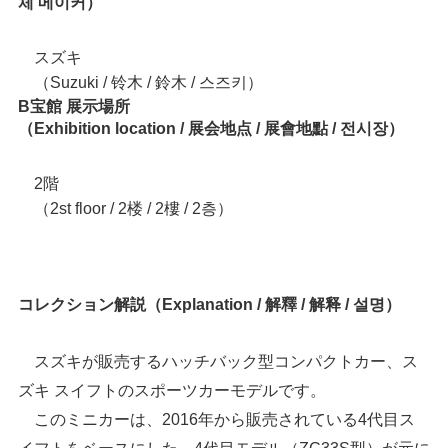
체 메이커）
スズキ
（Suzuki / 铃木 / 鈴木 / 스즈키）
B宝館 展示場所
（Exhibition location / 展会地点 / 展會地點 / 전시장）
2階
（2st floor / 2楼 / 2樓 / 2층）
コレクション解説（Explanation / 解釋 / 解释 / 설명）
スズキが販売するハッチバック型コンパクトカー、ス
ズキ スイフトのスポーツカーモデルです。
このミニカーは、2016年から販売されている4代目ス
イフトをベースにした、4代目モデル（ZC33S型）が元に