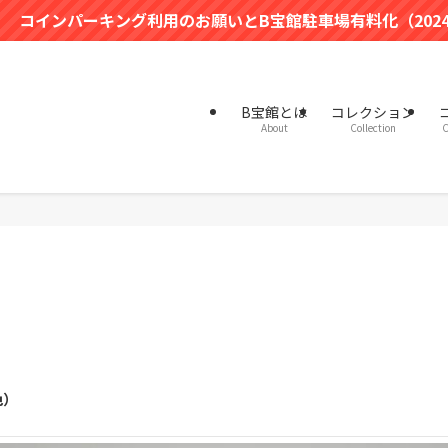
キング利用のお願いとB宝館駐車場有料化（2024年4月～）の
B宝館とは
コレクション
About
Collection
C
色）