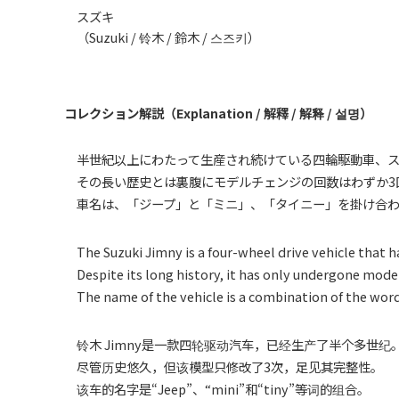
スズキ
（Suzuki / 铃木 / 鈴木 / 스즈키）
コレクション解説（Explanation / 解釋 / 解释 / 설명）
半世紀以上にわたって生産され続けている四輪駆動車、ス
その長い歴史とは裏腹にモデルチェンジの回数はわずか3
車名は、「ジープ」と「ミニ」、「タイニー」を掛け合わ
The Suzuki Jimny is a four-wheel drive vehicle that ha
Despite its long history, it has only undergone model
The name of the vehicle is a combination of the words
铃木 Jimny是一款四轮驱动汽车，已经生产了半个多世纪
尽管历史悠久，但该模型只修改了3次，足见其完整性。
该车的名字是“Jeep”、“mini”和“tiny”等词的组合。