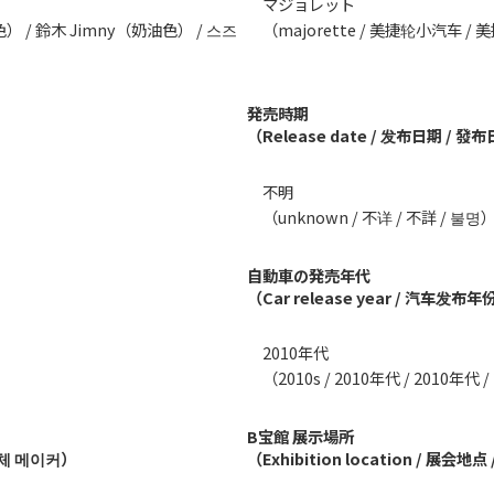
マジョレット
油色） / 鈴木 Jimny（奶油色） / 스즈
（majorette / 美捷轮小汽车 /
発売時期
（Release date / 发布日期 / 
不明
（unknown / 不详 / 不詳 / 불명
自動車の発売年代
（Car release year / 汽车发
2010年代
（2010s / 2010年代 / 2010年代 
B宝館 展示場所
 차체 메이커）
（Exhibition location / 展会