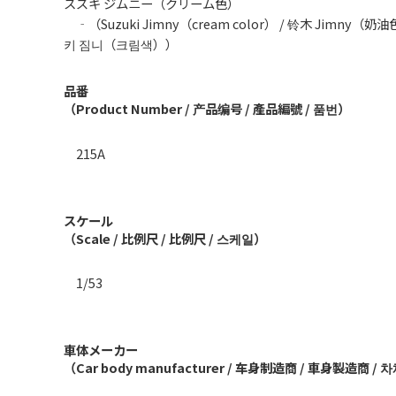
スズキ ジムニー（クリーム色）
‐（Suzuki Jimny（cream color） / 铃木 Jimny（奶
키 짐니（크림색））
品番
（Product Number / 产品编号 / 產品編號 / 품번）
215A
スケール
（Scale / 比例尺 / 比例尺 / 스케일）
1/53
車体メーカー
（Car body manufacturer / 车身制造商 / 車身製造商 /