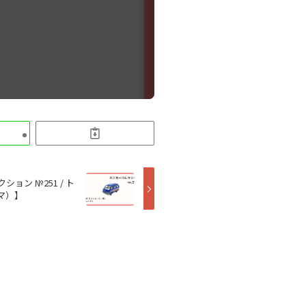
ョン №251 / ト
マ）】