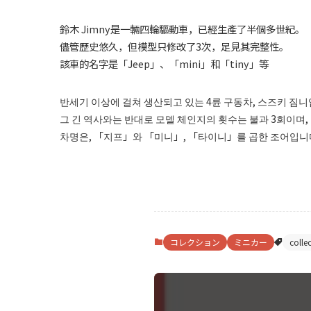
鈴木 Jimny是一輛四輪驅動車，已經生產了半個多世紀。
儘管歷史悠久，但模型只修改了3次，足見其完整性。
該車的名字是「Jeep」、「mini」和「tiny」等
반세기 이상에 걸쳐 생산되고 있는 4륜 구동차, 스즈키 짐니
그 긴 역사와는 반대로 모델 체인지의 횟수는 불과 3회이며,
차명은, 「지프」와 「미니」, 「타이니」를 곱한 조어입니
コレクション
ミニカー
colle