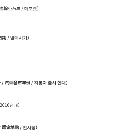
 美捷輪小汽車 / 마조렛）
發布日期 / 발매시기）
）
布年份 / 汽車發布年份 / 자동차 출시 연대）
/ 2010년대）
地点 / 展會地點 / 전시장）