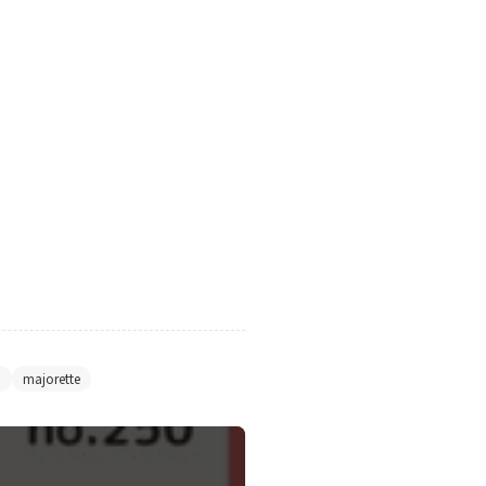
ト
majorette