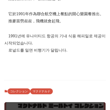
它於1991年作為聯合航空機上餐點的開心樂園餐推出。
推麥當勞叔叔，飛機就會起飛。
1991년에 유나이티드 항공의 기내 식용 해피밀로 제공이
시작되었습니다.
로널드를 밀면 비행기가 달립니다.
コレクション
マクドナルド