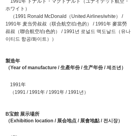
1991年 ドナルド・マクドナルド（ユナイテッド航空・
ホワイト）
（1991 Ronald McDonald（United Airlines/white） /
1991年 麦当劳叔叔（联合航空/白色的） / 1991年 麥當勞
叔叔（聯合航空/白色的） / 1991년 로널드 맥도날드（유나
이티드 항공/화이트））
製造年
（Year of manufacture / 生產年份 / 生产年份 / 제조년）
1991年
1991 / 1991年 / 1991年 / 1991년）
（
B宝館 展示場所
（Exhibition location / 展会地点 / 展會地點 / 전시장）