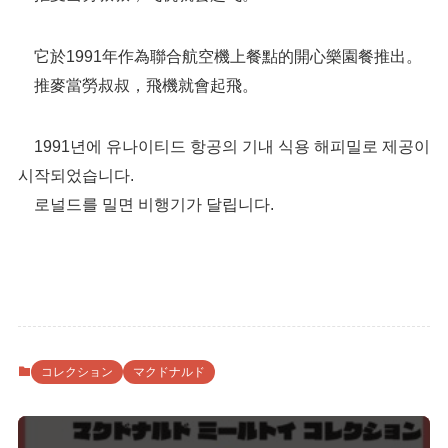
它於1991年作為聯合航空機上餐點的開心樂園餐推出。
推麥當勞叔叔，飛機就會起飛。
1991년에 유나이티드 항공의 기내 식용 해피밀로 제공이
시작되었습니다.
로널드를 밀면 비행기가 달립니다.
コレクション
マクドナルド