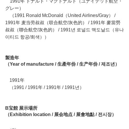
1991年 ドナルド・マクドナルド（ユナイテッド航空・
グレー）
（1991 Ronald McDonald（United Airlines/Gray） /
1991年 麦当劳叔叔（联合航空/灰色的） / 1991年 麥當勞
叔叔（聯合航空/灰色的） / 1991년 로널드 맥도날드（유나
이티드 항공/회색））
製造年
（Year of manufacture / 生產年份 / 生产年份 / 제조년）
1991年
1991 / 1991年 / 1991年 / 1991년）
（
B宝館 展示場所
（Exhibition location / 展会地点 / 展會地點 / 전시장）