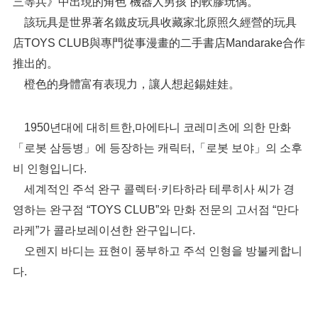
三等兵》中出現的角色“機器人男孩”的軟膠玩偶。
該玩具是世界著名鐵皮玩具收藏家北原照久經營的玩具
店TOYS CLUB與專門從事漫畫的二手書店Mandarake合作
推出的。
橙色的身體富有表現力，讓人想起錫娃娃。
1950년대에 대히트한,마에타니 코레미츠에 의한 만화
「로봇 삼등병」에 등장하는 캐릭터,「로봇 보야」의 소후
비 인형입니다.
세계적인 주석 완구 콜렉터·키타하라 테루히사 씨가 경
영하는 완구점 “TOYS CLUB”와 만화 전문의 고서점 “만다
라케”가 콜라보레이션한 완구입니다.
오렌지 바디는 표현이 풍부하고 주석 인형을 방불케합니
다.