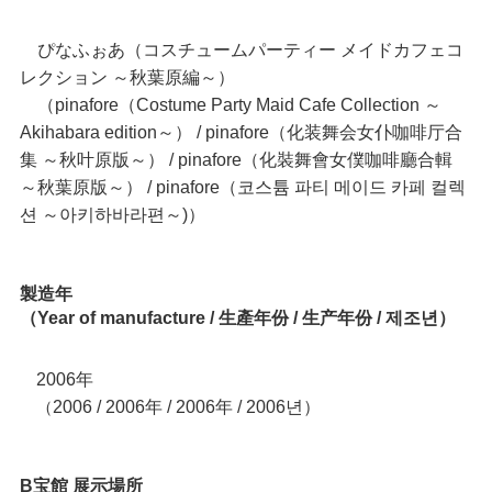
ぴなふぉあ（コスチュームパーティー メイドカフェコ
レクション ～秋葉原編～）
（pinafore（Costume Party Maid Cafe Collection ～
Akihabara edition～） / pinafore（化装舞会女仆咖啡厅合
集 ～秋叶原版～） / pinafore（化裝舞會女僕咖啡廳合輯
～秋葉原版～） / pinafore（코스튬 파티 메이드 카페 컬렉
션 ～아키하바라편～)）
製造年
（Year of manufacture / 生產年份 / 生产年份 / 제조년）
2006年
2006 / 2006年 / 2006年 / 2006년）
（
B宝館 展示場所