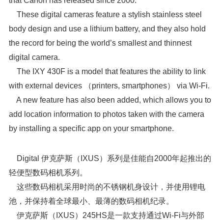
that Canon has released since 2000.
These digital cameras feature a stylish stainless steel
body design and use a lithium battery, and they also hold
the record for being the world’s smallest and thinnest
digital camera.
The IXY 430F is a model that features the ability to link
with external devices （printers, smartphones） via Wi-Fi.
A new feature has also been added, which allows you to
add location information to photos taken with the camera
by installing a specific app on your smartphone.
Digital 伊克萨斯（IXUS）系列是佳能自2000年起推出的
轻便型数码相机系列。
这些数码相机采用时尚的不锈钢机身设计，并使用锂电
池，并保持着全球最小、最薄的数码相机纪录。
伊克萨斯（IXUS）245HS是一款支持通过Wi-Fi与外部