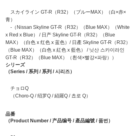
スカイライン GT-R（R32）（ブルーMAX）（白×赤×
青）
‐（Nissan Skyline GT-R（R32）（Blue MAX）（White
x Red x Blue） / 日产 Skyline GT-R（R32）（Blue
MAX）（白色 x 红色 x 蓝色）/ 日產 Skyline GT-R（R32）
（Blue MAX）（白色 x 紅色 x 藍色） / 닛산 스카이라인
GT-R（R32）（Blue MAX）（흰색×빨강×파랑））
シリーズ
（Series / 系列 / 系列 / 시리즈）
チョロQ
（Choro-Q / 绍罗Q / 紹羅Q / 쵸로 Q）
品番
（Product Number / 产品编号 / 產品編號 / 품번）