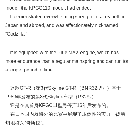
model, the KPGC110 model, had ended.
It demonstrated overwhelming strength in races both in
Japan and abroad, and was affectionately nicknamed
“Godzilla.”
It is equipped with the Blue MAX engine, which has
more endurance than a regular mainspring and can run for
a longer period of time.
这款GT-R（第3代Skyline GT-R（BNR32型））基于
1989年发布的第8代Skyline车型（R32型）。
它是在其前身KPGC11型号停产16年后发布的。
在日本国内及海外的比赛中展现了压倒性的实力，被亲
切地称为“哥斯拉”。