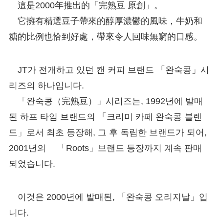
這是2000年推出的「完熟豆 原創」。
它擁有精選豆子帶來的醇厚濃鬱的風味，牛奶和
糖的比例也恰到好處，帶來令人回味無窮的口感。
JT가 전개하고 있던 캔 커피 브랜드 「완숙콩」시
리즈의 하나입니다.
「완숙콩（完熟豆）」시리즈는, 1992년에 발매
된 하프 타임 브랜드의 「크리미 카페 완숙콩 블렌
드」로서 최초 등장해, 그 후 독립한 브랜드가 되어,
2001년의 「Roots」브랜드 등장까지 계속 판매
되었습니다.
이것은 2000년에 발매된, 「완숙콩 오리지날」입
니다.