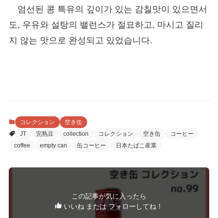
엄선된 콩 특유의 깊이가 있는 감칠맛이 있으면서
도, 우유와 설탕의 밸런스가 절묘하고, 마시고 질리
지 않는 맛으로 완성되고 있었습니다.
コレクション
空き缶
JT
完熟豆
collection
コレクション
空き缶
コーヒー
coffee
empty can
缶コーヒー
日本たばこ産業
この記事が気に入ったら
いいね または フォローしてね！