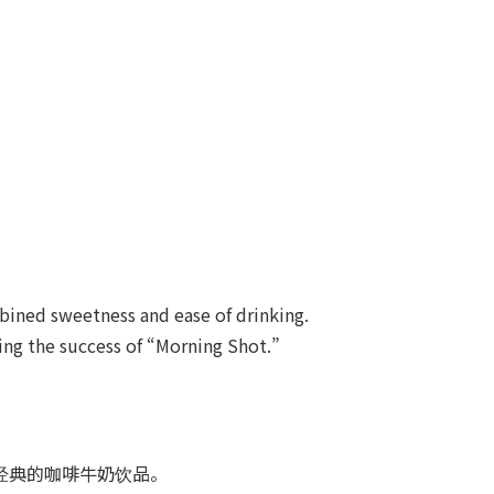
ined sweetness and ease of drinking.
ng the success of “Morning Shot.”
经典的咖啡牛奶饮品。