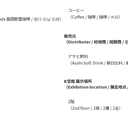
コーヒー
（Coffee / 咖啡 / 咖啡 / 커피）
Wonda 晨間歐蕾咖啡 / 원다 모닝 오레）
販売元
（Distributer / 经销商 / 經銷商 
アサヒ飲料
（Asahi Soft Drink / 朝日饮料 
B宝館 展示場所
（Exhibition location / 展会
2階
（2nd floor / 2楼 / 2樓 / 2층）