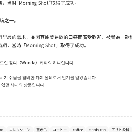
“Morning Shot”取得了成功。
品牌之一。
早晨的需求，並因其甜美易飲的口感而廣受歡迎，被譽為一款
時「Morning Shot」取得了成功。
랜드인 원다（Wonda）커피의 하나입니다.
시기 쉬움을 겸비한 카페 올레로서 인기를 얻었습니다.
 있던 시대의 상품입니다.
ion
コレクション
空き缶
コーヒー
coffee
empty can
アサヒ飲料