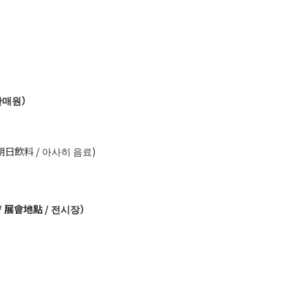
/ 판매원）
/ 朝日飲料 / 아사히 음료)
地点 / 展會地點 / 전시장）