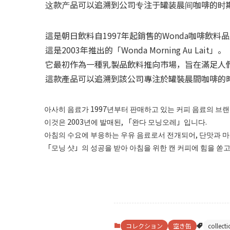
这款产品可以追溯到公司专注于罐装晨间咖啡的时期，当时
這是朝日飲料自1997年起銷售的Wonda咖啡飲料
這是2003年推出的「Wonda Morning Au Lait」。
它最初作為一種乳製品飲料推向市場，旨在滿足人們
這款產品可以追溯到該公司專注於罐裝晨間咖啡的時期，當
아사히 음료가 1997년부터 판매하고 있는 커피 음료의 브
이것은 2003년에 발매된, 「완다 모닝오레」입니다.
아침의 수요에 부응하는 우유 음료로서 전개되어, 단맛과 마
「모닝 샷」의 성공을 받아 아침을 위한 캔 커피에 힘을 쏟고
コレクション
空き缶
collect