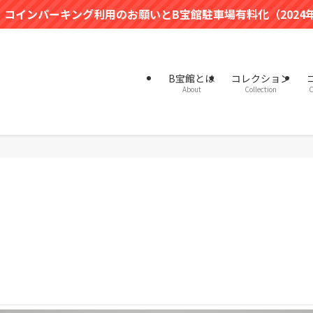
グ利用のお願いとB宝館駐車場有料化（2024年4月～）のお知
B宝館とは
コレクション
About
Collection
C