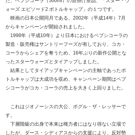
た、ペプシコーラ（500ml）の首掛け景品、「スター・ウ
ォーズ エピソード2 ボトルキャップ」の１つです。
映画の日本公開同月である、2002年（平成14年）7月
からキャンペーンが開始されました。
1998年（平成10年）より日本におけるペプシコーラの
製造・販売権はサントリーフーズが有しており、コカ・
コーラからシェアを奪うため、16年ぶりの新作公開とな
ったスターウォーズとタイアップしました。
結果としてタイアップキャンペーンの主軸であったボ
トルキャップは大成功を収め、キャンペーン期間はペプ
シコーラがコカ・コーラの売上を大きく上回りました。
これはジオノーシスの大公、ポグル・ザ・レッサーで
す。
下層階級の出身で本来は権力者にはなり得ない立場で
したが、ダース・シディアスからの支援により、反対勢