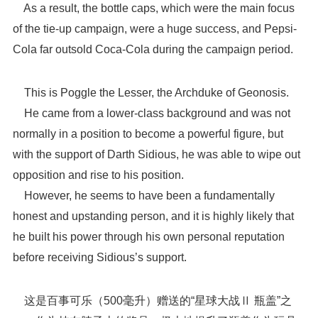
As a result, the bottle caps, which were the main focus
of the tie-up campaign, were a huge success, and Pepsi-
Cola far outsold Coca-Cola during the campaign period.
This is Poggle the Lesser, the Archduke of Geonosis.
He came from a lower-class background and was not
normally in a position to become a powerful figure, but
with the support of Darth Sidious, he was able to wipe out
opposition and rise to his position.
However, he seems to have been a fundamentally
honest and upstanding person, and it is highly likely that
he built his power through his own personal reputation
before receiving Sidious’s support.
这是百事可乐（500毫升）赠送的“星球大战Ⅱ 瓶盖”之