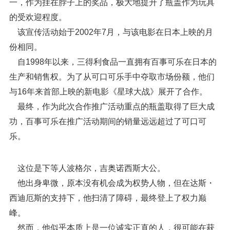
一，作为挂在脖子上的奖品，极大地提升了瓶盖作为玩具
的受欢迎程度。
该宣传活动始于2002年7月，与该电影在日本上映的月
份相同。
自1998年以来，三得利食品一直拥有百事可乐在日本的
生产和销售权。为了从可口可乐手中夺取市场份额，他们
与16年来首部上映的新电影《星球大战》展开了合作。
最终，作为此次合作推广活动重点的瓶盖取得了巨大成
功，百事可乐在推广活动期间的销量远远超过了可口可
乐。
这位是下等人波格尔，吉奥诺西斯大公。
他出身卑微，原本没有机会成为权势人物，但在达斯・
西迪厄斯的支持下，他扫清了障碍，最终登上了权力巅
峰。
然而，他似乎本质上是一位诚实正直的人，很可能在获