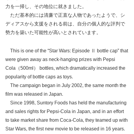
力を一掃し、その地位に就きました。
ただ基本的には清廉で正直な人物であったようで、シ
ディアスから支援をされる前は、自分の個人的な評判で
勢力を築いた可能性が高いとされています。
This is one of the “Star Wars: Episode Ⅱ bottle cap” that
were given away as neck-hanging prizes with Pepsi
Cola（500ml） bottles, which dramatically increased the
popularity of bottle caps as toys.
The campaign began in July 2002, the same month the
film was released in Japan.
Since 1998, Suntory Foods has held the manufacturing
and sales rights for Pepsi-Cola in Japan, and in an effort
to take market share from Coca-Cola, they teamed up with
Star Wars, the first new movie to be released in 16 years.