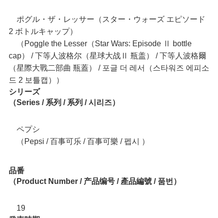
ポグル・ザ・レッサー（スター・ウォーズ エピソード
2 ボトルキャップ）
（Poggle the Lesser（Star Wars: Episode Ⅱ bottle
cap） / 下等人波格尔（星球大战Ⅱ 瓶盖） / 下等人波格爾
（星際大戰二部曲 瓶蓋） / 포글 더 레서（스타워즈 에피소
드 2 보틀캡））
シリーズ
（Series / 系列 / 系列 / 시리즈）
ペプシ
（Pepsi / 百事可乐 / 百事可樂 / 펩시 ）
品番
（Product Number / 产品编号 / 產品編號 / 품번）
19