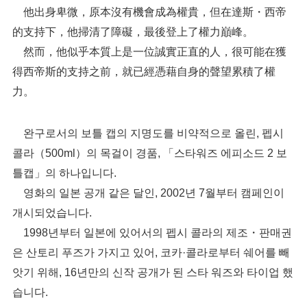
他出身卑微，原本沒有機會成為權貴，但在達斯・西帝
的支持下，他掃清了障礙，最後登上了權力巔峰。
然而，他似乎本質上是一位誠實正直的人，很可能在獲
得西帝斯的支持之前，就已經憑藉自身的聲望累積了權
力。
완구로서의 보틀 캡의 지명도를 비약적으로 올린, 펩시
콜라（500ml）의 목걸이 경품, 「스타워즈 에피소드 2 보
틀캡」의 하나입니다.
영화의 일본 공개 같은 달인, 2002년 7월부터 캠페인이
개시되었습니다.
1998년부터 일본에 있어서의 펩시 콜라의 제조・판매권
은 산토리 푸즈가 가지고 있어, 코카·콜라로부터 쉐어를 빼
앗기 위해, 16년만의 신작 공개가 된 스타 워즈와 타이업 했
습니다.