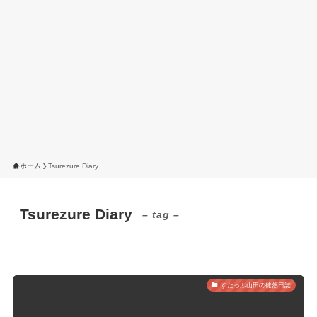
ホーム
Tsurezure Diary
Tsurezure Diary
– tag –
すたっふ山田の徒然日誌