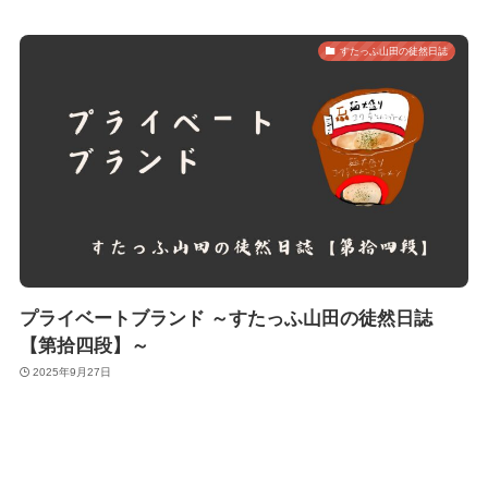
すたっふ山田の徒然日誌
プライベートブランド ～すたっふ山田の徒然日誌
【第拾四段】～
2025年9月27日