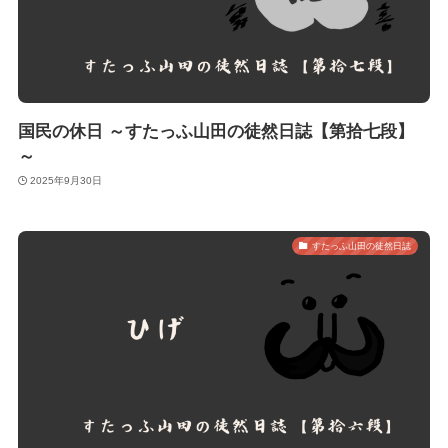
国民の休日 ～すたっふ山田の徒然日誌【第拾七段】
～
2025年9月30日
すたっふ山田の徒然日誌