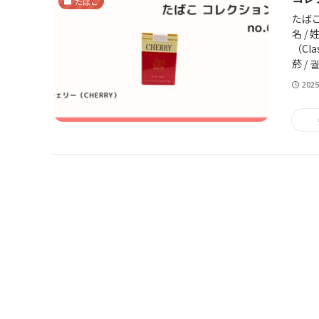
たばこ
たばこ
名 /
（Cla
菸 / 
202