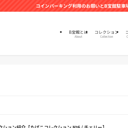
コインパーキング利用のお願いとB宝館駐車場有料化
B宝館とは
コレクション
About
Collection
C
クション紹介【たばこコレクション №6 / チェリー】