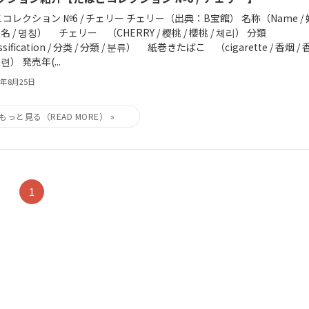
コレクション №6 / チェリー チェリー（出典：B宝館） 名称（Name / 
 姓名 / 명칭） チェリー （CHERRY / 樱桃 / 櫻桃 / 체리） 分類
ssification / 分类 / 分類 / 분류） 紙巻きたばこ （cigarette / 香烟 / 
궐련） 発売年(...
5年8月25日
1