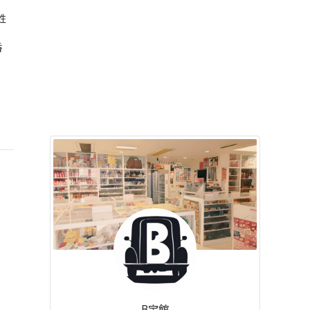
姓
香
B宝館