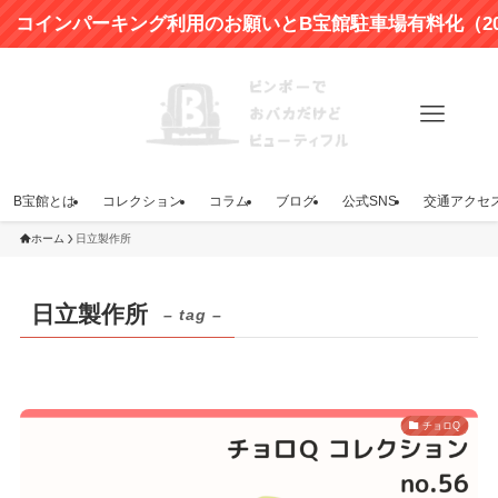
ンパーキング利用のお願いとB宝館駐車場有料化（2024年
B宝館とは
コレクション
コラム
ブログ
公式SNS
交通アクセ
ホーム
日立製作所
日立製作所
– tag –
チョロQ