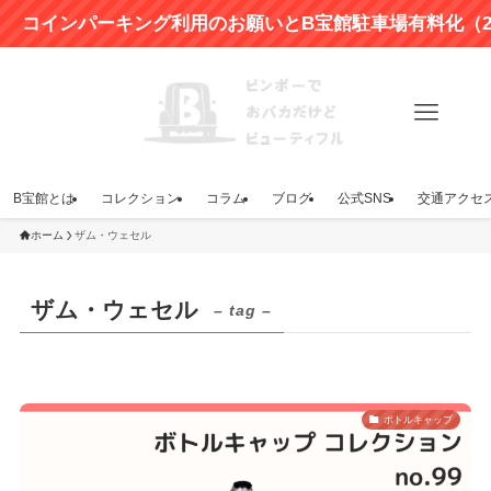
コインパーキング利用のお願いとB宝館駐車場有料化（202
B宝館とは
コレクション
コラム
ブログ
公式SNS
交通アクセ
ホーム
ザム・ウェセル
ザム・ウェセル
– tag –
ボトルキャップ