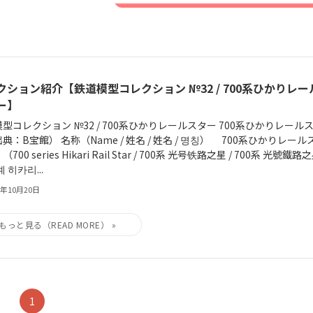
クション紹介【鉄道模型コレクション №32 / 700系ひかりレー
ー】
型コレクション №32 / 700系ひかりレールスター 700系ひかりレール
典：B宝館） 名称（Name / 姓名 / 姓名 / 명칭） 700系ひかりレール
700 series Hikari Rail Star / 700系 光号铁路之星 / 700系 光號鐵路
0계 히카리...
5年10月20日
1