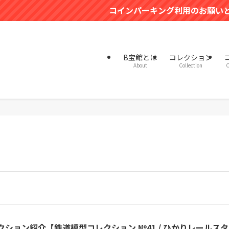
コインパーキング利用のお願いとB宝館
B宝館とは
コレクション
About
Collection
C
クション紹介【鉄道模型コレクション №41 / ひかりレールスタ