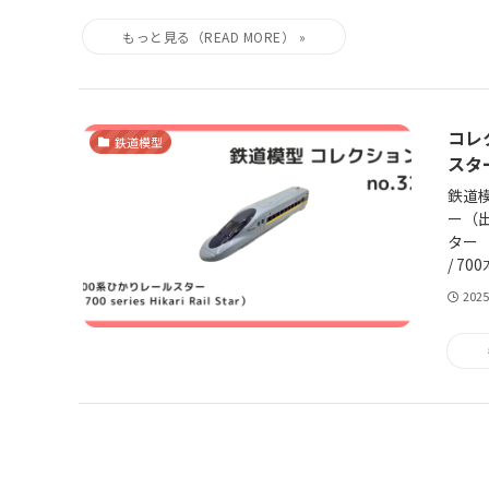
コレ
鉄道模型
スタ
鉄道模
ー（出
ター （
/ 70
202