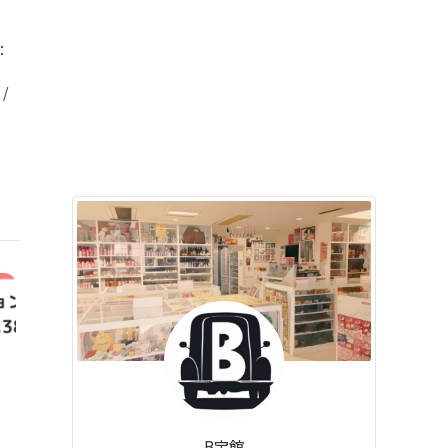
：
/
B宝館