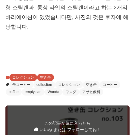
형 스틸캔과, 통상 타입의 스틸캔이라고 하는 2개의
바리에이션이 있었습니다만, 사진의 것은 후자에 해
당합니다.
コレクション
空き缶
缶コーヒー
collection
コレクション
空き缶
コーヒー
coffee
empty can
Wonda
ワンダ
アサヒ飲料
この記事が気に入ったら
いいね または フォローしてね！