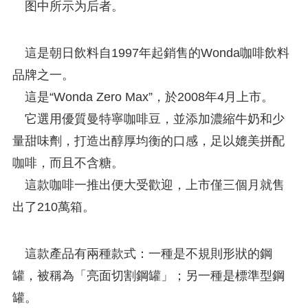
图中所示为后者。
這是朝日飲料自1997年起銷售的Wonda咖啡飲料
品牌之一。
這是“Wonda Zero Max”，於2008年4月上市。
它選用優質曼特寧咖啡豆，並添加濃縮牛奶和少
量甜味劑，打造出醇厚均衡的口感，足以媲美拼配
咖啡，而且不含糖。
這款咖啡一推出便大受歡迎，上市僅三個月就售
出了210萬箱。
這款產品有兩種款式：一種是不規則形狀的鋼
罐，被稱為「亮面切割鋼罐」；另一種是標準型鋼
罐。